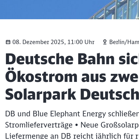
08. Dezember 2025, 11:00 Uhr
Berlin/Ha
Artikel:
Deutsche Bahn sic
Ökostrom aus zwe
Solarpark Deutsc
DB und Blue Elephant Energy schließe
Stromlieferverträge • Neue Großsolarp
Liefermenge an DB reicht jährlich für 