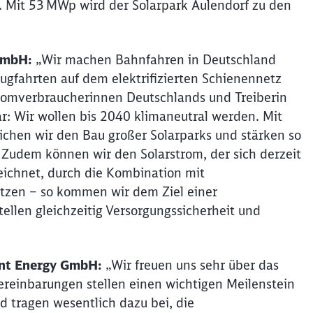
. Mit 53 MWp wird der Solarpark Aulendorf zu den
 GmbH:
„Wir machen Bahnfahren in Deutschland
ugfahrten auf dem elektrifizierten Schienennetz
tromverbraucherinnen Deutschlands und Treiberin
ar: Wir wollen bis 2040 klimaneutral werden. Mit
ichen wir den Bau großer Solarparks und stärken so
Zudem können wir den Solarstrom, der sich derzeit
eichnet, durch die Kombination mit
nutzen – so kommen wir dem Ziel einer
Schl
tellen gleichzeitig Versorgungssicherheit und
Möchten Sie zu
weitergeleitet werden?
Abbrechen
Weiter
ant Energy GmbH:
„Wir freuen uns sehr über das
ereinbarungen stellen einen wichtigen Meilenstein
d tragen wesentlich dazu bei, die