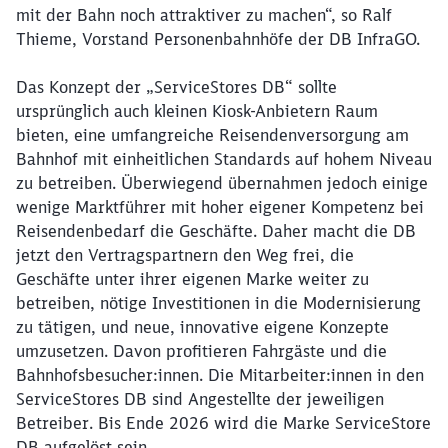
mit der Bahn noch attraktiver zu machen“, so Ralf
Thieme, Vorstand Personenbahnhöfe der DB InfraGO.
Das Konzept der „ServiceStores DB“ sollte
ursprünglich auch kleinen Kiosk-Anbietern Raum
bieten, eine umfangreiche Reisendenversorgung am
Bahnhof mit einheitlichen Standards auf hohem Niveau
zu betreiben. Überwiegend übernahmen jedoch einige
wenige Marktführer mit hoher eigener Kompetenz bei
Reisendenbedarf die Geschäfte. Daher macht die DB
jetzt den Vertragspartnern den Weg frei, die
Geschäfte unter ihrer eigenen Marke weiter zu
betreiben, nötige Investitionen in die Modernisierung
zu tätigen, und neue, innovative eigene Konzepte
umzusetzen. Davon profitieren Fahrgäste und die
Bahnhofsbesucher:innen. Die Mitarbeiter:innen in den
Schließen
ServiceStores DB sind Angestellte der jeweiligen
Möchten Sie zu
weitergeleitet
Betreiber. Bis Ende 2026 wird die Marke ServiceStore
werden?
DB aufgelöst sein.