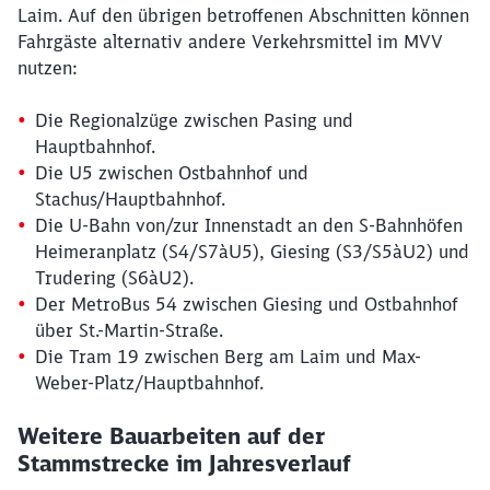
Laim. Auf den übrigen betroffenen Abschnitten können
Fahrgäste alternativ andere Verkehrsmittel im MVV
Schließen
nutzen:
Möchten Sie zu
weitergeleitet
werden?
Die Regionalzüge zwischen Pasing und
Hauptbahnhof.
Abbrechen
Weiter
Die U5 zwischen Ostbahnhof und
Stachus/Hauptbahnhof.
Die U-Bahn von/zur Innenstadt an den S-Bahnhöfen
Heimeranplatz (S4/S7àU5), Giesing (S3/S5àU2) und
Trudering (S6àU2).
Der MetroBus 54 zwischen Giesing und Ostbahnhof
über St.-Martin-Straße.
Die Tram 19 zwischen Berg am Laim und Max-
Weber-Platz/Hauptbahnhof.
Weitere Bauarbeiten auf der
Stammstrecke im Jahresverlauf