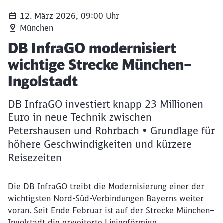
12. März 2026, 09:00 Uhr
München
Linienzugbeeinflussung - LZB Im Gleis verlegter Linienlei
Artikel:
DB InfraGO modernisiert
wichtige Strecke München–
Ingolstadt
DB InfraGO investiert knapp 23 Millionen
Euro in neue Technik zwischen
Petershausen und Rohrbach • Grundlage für
höhere Geschwindigkeiten und kürzere
Reisezeiten
Die DB InfraGO treibt die Modernisierung einer der
wichtigsten Nord-Süd-Verbindungen Bayerns weiter
voran. Seit Ende Februar ist auf der Strecke München–
Ingolstadt die erweiterte Linienförmige