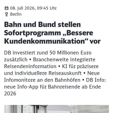
08. Juli 2026, 09:45 Uhr
Berlin
Symbolbild: Reisende mit Smartphone am Bahnhof
Artikel:
Bahn und Bund stellen
Sofortprogramm „Bessere
Kundenkommunikation“ vor
DB investiert rund 50 Millionen Euro
zusätzlich • Branchenweite integrierte
Reisendeninformation • KI für präzisere
und individuellere Reiseauskunft • Neue
Infomonitore an den Bahnhöfen • DB Info:
neue Info-App für Bahnreisende ab Ende
2026