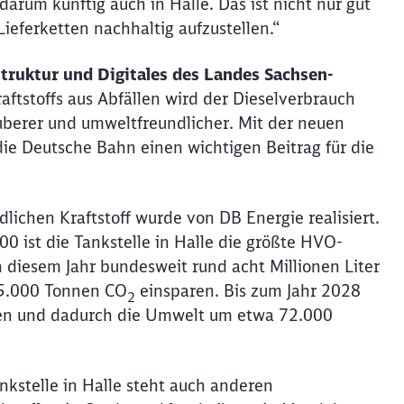
 darum künftig auch in Halle. Das ist nicht nur gut
Möchten Sie zu
weitergeleitet werden?
Lieferketten nachhaltig aufzustellen.“
Abbrechen
Weiter
struktur und Digitales des Landes Sachsen-
ftstoffs aus Abfällen wird der Dieselverbrauch
uberer und umweltfreundlicher. Mit der neuen
die Deutsche Bahn einen wichtigen Beitrag für die
lichen Kraftstoff wurde von DB Energie realisiert.
 ist die Tankstelle in Halle die größte HVO-
 diesem Jahr bundesweit rund acht Millionen Liter
25.000 Tonnen CO
einsparen. Bis zum Jahr 2028
2
ken und dadurch die Umwelt um etwa 72.000
kstelle in Halle steht auch anderen