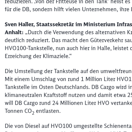
reduzieren. ‚Von der Fritteuse in den Tank‘ heißt es
für die DB, sondern hilft vielen Unternehmen, ihre 
Sven Haller, Staatssekretär im Ministerium Infra
Anhalt:
„Durch die Verwendung des alternativen Kra
deutlich reduziert. Das macht den Güterverkehr sa
HVO100-Tankstelle, nun auch hier in Halle, leistet 
Erreichung der Klimaziele.“
Die Umstellung der Tankstelle auf den umweltfreund
Mit einem Umschlag von rund 1 Million Liter HVO100
Tankstelle im Osten Deutschlands. DB Cargo wird in
klimaneutralen Kraftstoff nutzen und damit etwa 
will DB Cargo rund 24 Millionen Liter HVO vertan
Tonnen CO
entlasten.
2
Die von Diesel auf HVO100 umgestellte Schienentan