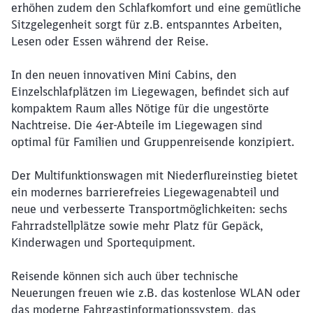
erhöhen zudem den Schlafkomfort und eine gemütliche
Sitzgelegenheit sorgt für z.B. entspanntes Arbeiten,
Schließen
Lesen oder Essen während der Reise.
Möchten Sie zu
weitergeleitet
werden?
In den neuen innovativen Mini Cabins, den
Einzelschlafplätzen im Liegewagen, befindet sich auf
Abbrechen
Weiter
kompaktem Raum alles Nötige für die ungestörte
Nachtreise. Die 4er-Abteile im Liegewagen sind
optimal für Familien und Gruppenreisende konzipiert.
Der Multifunktionswagen mit Niederflureinstieg bietet
ein modernes barrierefreies Liegewagenabteil und
neue und verbesserte Transportmöglichkeiten: sechs
Fahrradstellplätze sowie mehr Platz für Gepäck,
Kinderwagen und Sportequipment.
Reisende können sich auch über technische
Neuerungen freuen wie z.B. das kostenlose WLAN oder
das moderne Fahrgastinformationssystem, das