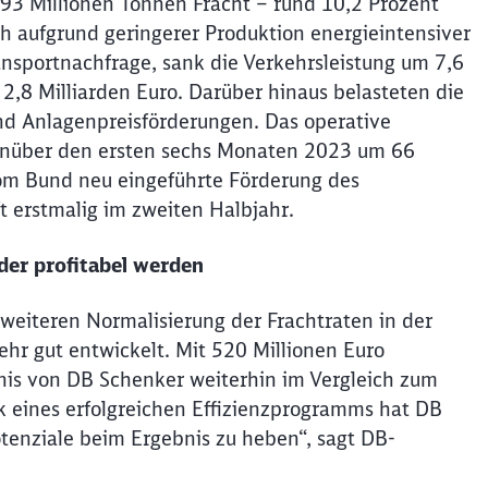
 93 Millionen Tonnen Fracht – rund 10,2 Prozent
h aufgrund geringerer Produktion energieintensiver
ansportnachfrage, sank die Verkehrsleistung um 7,6
2,8 Milliarden Euro. Darüber hinaus belasteten die
nd Anlagenpreisförderungen. Das operative
egenüber den ersten sechs Monaten 2023 um 66
vom Bund neu eingeführte Förderung des
t erstmalig im zweiten Halbjahr.
der profitabel werden
 weiteren Normalisierung der Frachtraten in der
ehr gut entwickelt. Mit 520 Millionen Euro
nis von DB Schenker weiterhin im Vergleich zum
k eines erfolgreichen Effizienzprogramms hat DB
tenziale beim Ergebnis zu heben“, sagt DB-