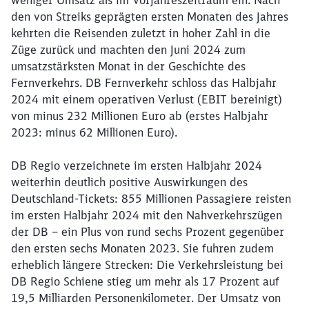
weniger Umsatz als im Vorjahreszeitraum ein. Nach
den von Streiks geprägten ersten Monaten des Jahres
kehrten die Reisenden zuletzt in hoher Zahl in die
Züge zurück und machten den Juni 2024 zum
umsatzstärksten Monat in der Geschichte des
Fernverkehrs. DB Fernverkehr schloss das Halbjahr
2024 mit einem operativen Verlust (EBIT bereinigt)
von minus 232 Millionen Euro ab (erstes Halbjahr
2023: minus 62 Millionen Euro).
DB Regio verzeichnete im ersten Halbjahr 2024
weiterhin deutlich positive Auswirkungen des
Schließen
Deutschland-Tickets: 855 Millionen Passagiere reisten
Möchten Sie zu
weitergeleitet
werden?
im ersten Halbjahr 2024 mit den Nahverkehrszügen
der DB – ein Plus von rund sechs Prozent gegenüber
den ersten sechs Monaten 2023. Sie fuhren zudem
Abbrechen
Weiter
erheblich längere Strecken: Die Verkehrsleistung bei
DB Regio Schiene stieg um mehr als 17 Prozent auf
19,5 Milliarden Personenkilometer. Der Umsatz von