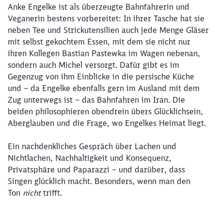
Anke Engelke ist als überzeugte Bahnfahrerin und
Schließen
Möchten Sie zu
weitergeleitet
Veganerin bestens vorbereitet: In ihrer Tasche hat sie
werden?
neben Tee und Strickutensilien auch jede Menge Gläser
mit selbst gekochtem Essen, mit dem sie nicht nur
ihren Kollegen Bastian Pastewka im Wagen nebenan,
Abbrechen
Weiter
sondern auch Michel versorgt. Dafür gibt es im
Gegenzug von ihm Einblicke in die persische Küche
und – da Engelke ebenfalls gern im Ausland mit dem
Zug unterwegs ist – das Bahnfahren im Iran. Die
beiden philosophieren obendrein übers Glücklichsein,
Aberglauben und die Frage, wo Engelkes Heimat liegt.
Ein nachdenkliches Gespräch über Lachen und
Nichtlachen, Nachhaltigkeit und Konsequenz,
Privatsphäre und Paparazzi – und darüber, dass
Singen glücklich macht. Besonders, wenn man den
Ton
nicht
trifft.