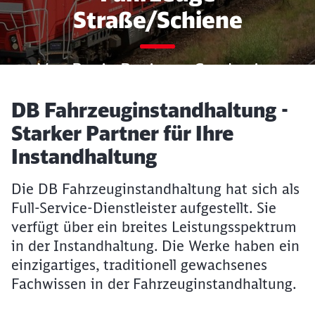
Straße/Schiene
Von B wie Business Carsharing
bis Z wie
Artikel:
DB Fahrzeuginstandhaltung -
Zulassungsmanagement
Starker Partner für Ihre
Instandhaltung
Die DB Fahrzeuginstandhaltung hat sich als
Full-Service-Dienstleister aufgestellt. Sie
verfügt über ein breites Leistungsspektrum
in der Instandhaltung. Die Werke haben ein
einzigartiges, traditionell gewachsenes
Fachwissen in der Fahrzeuginstandhaltung.