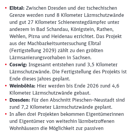
Elbtal:
Zwischen Dresden und der tschechischen
Grenze werden rund 8 Kilometer Lärmschutzwände
und gut 27 Kilometer Schienenstegdämpfer unter
Schließen
anderem in Bad Schandau, Königstein, Rathen,
Möchten Sie zu
weitergeleitet
Wehlen, Pirna und Heidenau errichtet. Das Projekt
werden?
aus der Machbarkeitsuntersuchung Elbtal
(Fertigstellung 2029) zählt zu den größten
Abbrechen
Weiter
Lärmsanierungsvorhaben in Sachsen.
Coswig:
Insgesamt entstehen rund 3,5 Kilometer
Lärmschutzwände. Die Fertigstellung des Projekts ist
Ende dieses Jahres geplant.
Weinböhla:
Hier werden bis Ende 2026 rund 4,6
Kilometer Lärmschutzwände gebaut.
Dresden:
Für den Abschnitt Pieschen–Neustadt sind
rund 7,2 Kilometer Lärmschutzwände geplant.
In allen drei Projekten bekommen Eigentümerinnen
und Eigentümer von weiterhin lärmbetroffenen
Wohnhäusern die Möglichkeit zur passiven