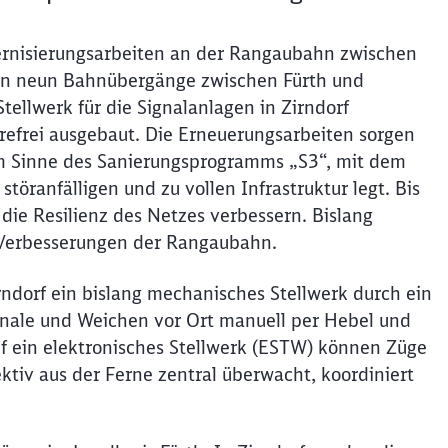
ernisierungsarbeiten an der Rangaubahn zwischen
rden neun Bahnübergänge zwischen Fürth und
tellwerk für die Signalanlagen in Zirndorf
erefrei ausgebaut. Die Erneuerungsarbeiten sorgen
z im Sinne des Sanierungsprogramms „S3“, mit dem
störanfälligen und zu vollen Infrastruktur legt. Bis
die Resilienz des Netzes verbessern. Bislang
ür Verbesserungen der Rangaubahn.
ndorf ein bislang mechanisches Stellwerk durch ein
ignale und Weichen vor Ort manuell per Hebel und
f ein elektronisches Stellwerk (ESTW) können Züge
ktiv aus der Ferne zentral überwacht, koordiniert
Schl
Möchten Sie zu
weitergeleitet werden?