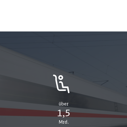
Ende des oberhalb befindlichen Videos
über
1,5
Mrd.