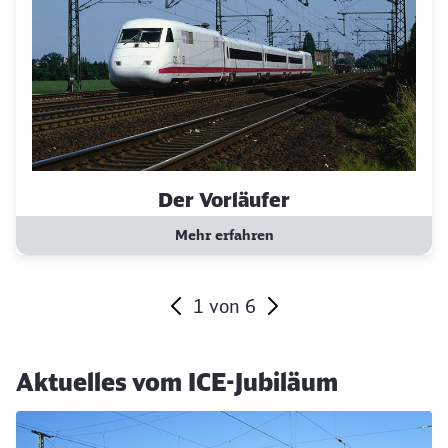
Der Vorläufer
Mehr erfahren
1
von
6
Ende des Sliders
Aktuelles vom ICE-Jubiläum