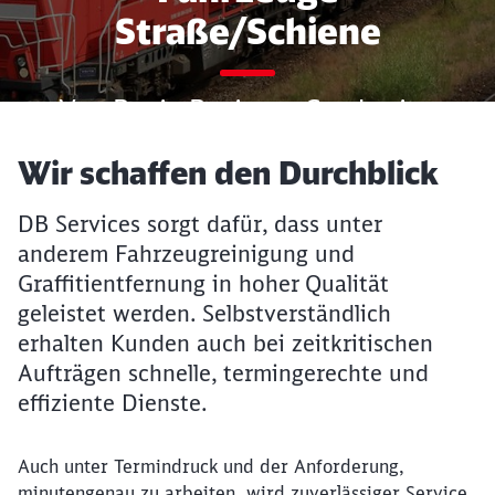
Straße/Schiene
Von B wie Business Carsharing
bis Z wie
Artikel:
Wir schaffen den Durchblick
Zulassungsmanagement
DB Services sorgt dafür, dass unter
anderem Fahrzeugreinigung und
Graffitientfernung in hoher Qualität
geleistet werden. Selbstverständlich
erhalten Kunden auch bei zeitkritischen
Aufträgen schnelle, termingerechte und
effiziente Dienste.
Auch unter Termindruck und der Anforderung,
minutengenau zu arbeiten, wird zuverlässiger Service