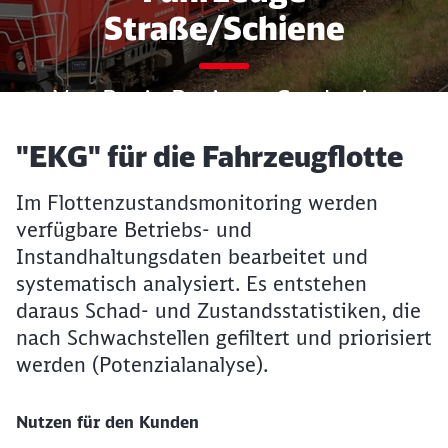
Straße/Schiene
Von B wie Business Carsharing
bis Z wie
Artikel:
"EKG" für die Fahrzeugflotte
Zulassungsmanagement
Im Flottenzustandsmonitoring werden
verfügbare Betriebs- und
Instandhaltungsdaten bearbeitet und
systematisch analysiert. Es entstehen
daraus Schad- und Zustandsstatistiken, die
nach Schwachstellen gefiltert und priorisiert
werden (Potenzialanalyse).
Nutzen für den Kunden