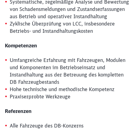
Systematische, regelmäßige Analyse und Bewertung
Schließen
von Schadensmeldungen und Zustandserfassungen
Möchten Sie zu
weitergeleitet
aus Betrieb und operativer Instandhaltung
werden?
Zyklische Überprüfung von LCC, insbesondere
Betriebs- und Instandhaltungskosten
Abbrechen
Weiter
Kompetenzen
Umfangreiche Erfahrung mit Fahrzeugen, Modulen
und Komponenten im Betriebseinsatz und
Instandhaltung aus der Betreuung des kompletten
DB Fahrzeugbestands
Hohe technische und methodische Kompetenz
Praxiserprobte Werkzeuge
Referenzen
Alle Fahrzeuge des DB-Konzerns