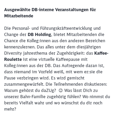
Ausgewählte DB-interne Veranstaltungen für
Mitarbeitende
Die Personal- und Führungskräfteentwicklung und
Change der
DB Holding
, bietet Mitarbeitenden die
Chance die Kolleg:innen aus den anderen Bereichen
kennenzulernen. Das alles unter dem diesjährigen
Diversity Jahresthema der Zugehörigkeit: das
Kaffee-
Schließen
Roulette
ist eine virtuelle Kaffeepause mit
Möchten Sie zu
weitergeleitet
Kolleg:innen aus der DB. Das Aufregende daran ist,
werden?
dass niemand im Vorfeld weiß, mit wem er:sie die
Pause verbringen wird. Es wird gemischt
Abbrechen
Weiter
zusammengewürfelt. Die Teilnehmenden diskutieren:
Warum gehörst du daZUg? 😉 Was lässt Dich zu
unserer Bahn-Familie zugehörig fühlen? Wo nimmst du
bereits Vielfalt wahr und wo wünschst du dir noch
mehr?