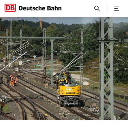
Erfttalbahn S 23: Busse stat