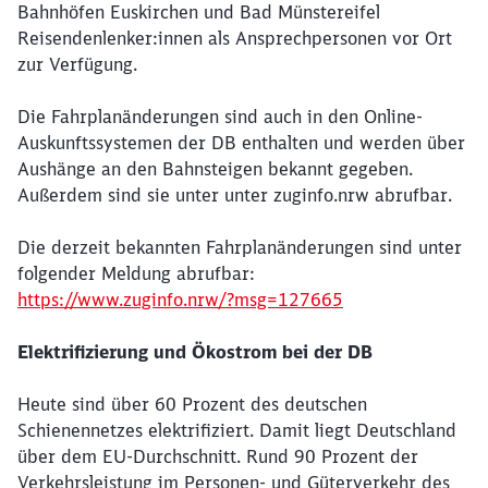
Schließen
Bahnhöfen Euskirchen und Bad Münstereifel
Möchten Sie zu
weitergeleitet
Reisendenlenker:innen als Ansprechpersonen vor Ort
werden?
zur Verfügung.
Abbrechen
Weiter
Die Fahrplanänderungen sind auch in den Online-
Auskunftssystemen der DB enthalten und werden über
Aushänge an den Bahnsteigen bekannt gegeben.
Außerdem sind sie unter unter zuginfo.nrw abrufbar.
Die derzeit bekannten Fahrplanänderungen sind unter
folgender Meldung abrufbar:
https://www.zuginfo.nrw/?msg=127665
Elektrifizierung und Ökostrom bei der DB
Heute sind über 60 Prozent des deutschen
Schienennetzes elektrifiziert. Damit liegt Deutschland
über dem EU-Durchschnitt. Rund 90 Prozent der
Verkehrsleistung im Personen- und Güterverkehr des