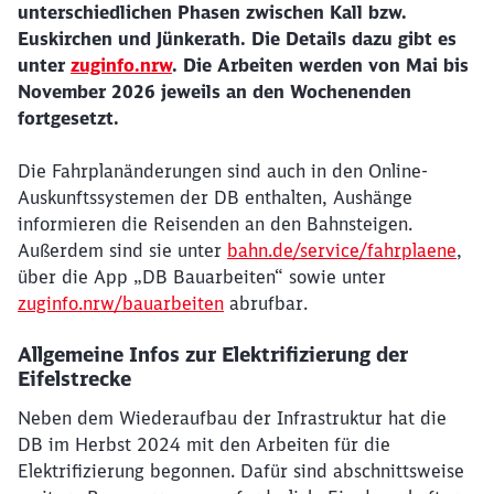
unterschiedlichen Phasen zwischen Kall bzw.
Euskirchen und Jünkerath. Die Details dazu gibt es
unter
zuginfo.nrw
. Die Arbeiten werden von Mai bis
November 2026 jeweils an den Wochenenden
fortgesetzt.
Die Fahrplanänderungen sind auch in den Online-
Auskunftssystemen der DB enthalten, Aushänge
informieren die Reisenden an den Bahnsteigen.
Schließen
Außerdem sind sie unter
bahn.de/service/fahrplaene
,
Möchten Sie zu
weitergeleitet
über die App „DB Bauarbeiten“ sowie unter
werden?
zuginfo.nrw/bauarbeiten
abrufbar.
Abbrechen
Weiter
Allgemeine Infos zur Elektrifizierung der
Eifelstrecke
Neben dem Wiederaufbau der Infrastruktur hat die
DB im Herbst 2024 mit den Arbeiten für die
Elektrifizierung begonnen. Dafür sind abschnittsweise