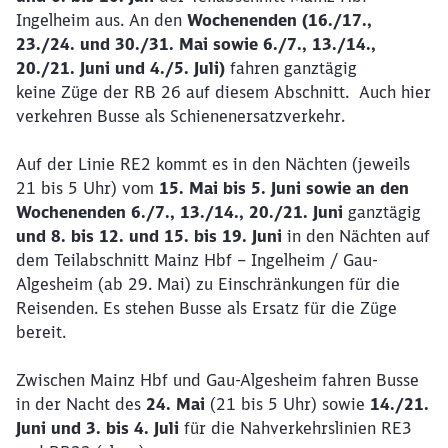
Ingelheim aus. An den
Wochenenden (16./17.,
23./24. und 30./31. Mai sowie 6./7., 13./14.,
20./21. Juni und 4./5. Juli)
fahren ganztägig
keine
Züge der RB 26 auf diesem Abschnitt.
Auch hier
verkehren Busse als Schienenersatzverkehr.
Schließen
Möchten Sie zu
weitergeleitet
Auf der Linie RE2 kommt es in den Nächten (jeweils
werden?
21 bis 5 Uhr) vom
15. Mai bis 5. Juni sowie an den
Wochenenden 6./7., 13./14., 20./21. Juni
ganztägig
und 8. bis 12. und 15. bis 19. Juni
in den Nächten auf
Abbrechen
Weiter
dem Teilabschnitt
Mainz Hbf – Ingelheim / Gau-
Algesheim (ab 29. Mai) zu Einschränkungen für die
Reisenden. Es stehen Busse als Ersatz für die Züge
bereit.
Zwischen Mainz Hbf und Gau-Algesheim fahren Busse
in der Nacht des
24. Mai
(21 bis 5 Uhr) sowie
14./21.
Juni und 3. bis 4. Juli
für die Nahverkehrslinien RE3