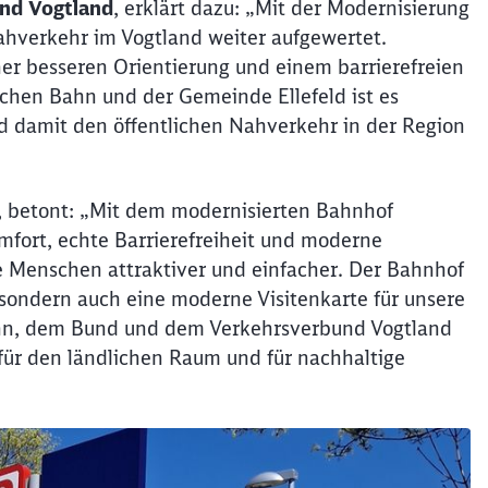
und Vogtland
, erklärt dazu: „Mit der Modernisierung
ahverkehr im Vogtland weiter aufgewertet.
ner besseren Orientierung und einem barrierefreien
hen Bahn und der Gemeinde Ellefeld ist es
nd damit den öffentlichen Nahverkehr in der Region
, betont: „Mit dem modernisierten Bahnhof
mfort, echte Barrierefreiheit und moderne
Schl
 Menschen attraktiver und einfacher. Der Bahnhof
Möchten Sie zu
weitergeleitet werden?
, sondern auch eine moderne Visitenkarte für unsere
hn, dem Bund und dem Verkehrsverbund Vogtland
Abbrechen
Weiter
n für den ländlichen Raum und für nachhaltige