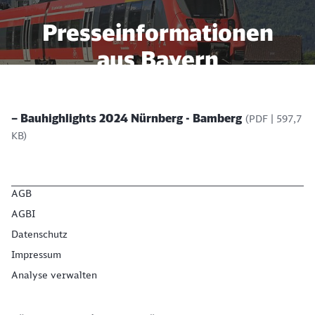
Presseinformationen
aus Bayern
Aktuelle regionale Themen
– Bauhighlights 2024 Nürnberg - Bamberg
(PDF | 597,7
KB)
Schließen
Möchten Sie zu
weitergeleitet
werden?
AGB
AGBI
Abbrechen
Weiter
Datenschutz
Impressum
Analyse verwalten