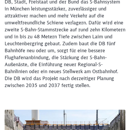
DB, Stadt, Freistaat und der Bund das S-Bahnsystem
in München leistungsstärker, zuverlässiger und
attraktiver machen und mehr Verkehr auf die
umweltfreundliche Schiene verlagern. Dafür wird eine
zweite S-Bahn-Stammstrecke auf rund zehn Kilometern
und in bis zu 48 Metern Tiefe zwischen Laim und
Leuchtenbergring gebaut. Zudem baut die DB fünf
Bahnhöfe neu oder um, sorgt für eine bessere
Flughafenanbindung, die Stärkung der S-Bahn-
Außenäste, die Einführung neuer Regional-S-
Bahnlinien oder ein neues Stellwerk am Ostbahnhof.
Schließen
Die DB wird das Projekt nach derzeitiger Planung
Möchten Sie zu
weitergeleitet
zwischen 2035 und 2037 fertig stellen.
werden?
Abbrechen
Weiter