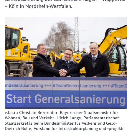
– Köln in Nordrhein-Westfalen.
v.l.n.r.: Christian Bernreiter, Bayerischer Staatsminist
v.l.n.r.: Christian Bernreiter, Bayerischer Staatsminister für
Wohnen, Bau und Verkehr, Ulrich Lange, Parlamentarischer
Staatssekretär beim Bundesminister für Verkehr und Gerd-
Dietrich Bolte, Vorstand für Infrastrukturplanung und -projekte