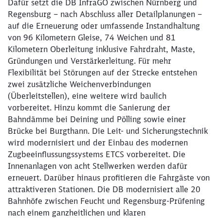
Dafür setzt die DB InfraGO zwischen Nürnberg und
Regensburg – nach Abschluss aller Detailplanungen –
auf die Erneuerung oder umfassende Instandhaltung
von 96 Kilometern Gleise, 74 Weichen und 81
Kilometern Oberleitung inklusive Fahrdraht, Maste,
Gründungen und Verstärkerleitung. Für mehr
Flexibilität bei Störungen auf der Strecke entstehen
zwei zusätzliche Weichenverbindungen
(Überleitstellen), eine weitere wird baulich
vorbereitet. Hinzu kommt die Sanierung der
Schließen
Möchten Sie zu
weitergeleitet
Bahndämme bei Deining und Pölling sowie einer
werden?
Brücke bei Burgthann. Die Leit- und Sicherungstechnik
wird modernisiert und der Einbau des modernen
Zugbeeinflussungssystems ETCS vorbereitet. Die
Abbrechen
Weiter
Innenanlagen von acht Stellwerken werden dafür
erneuert. Darüber hinaus profitieren die Fahrgäste von
attraktiveren Stationen. Die DB modernisiert alle 20
Bahnhöfe zwischen Feucht und Regensburg-Prüfening
nach einem ganzheitlichen und klaren