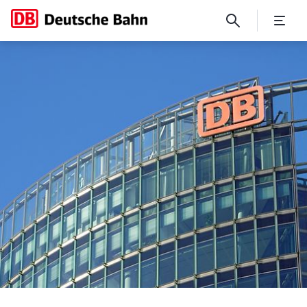
DB InfraGO erneuert und san