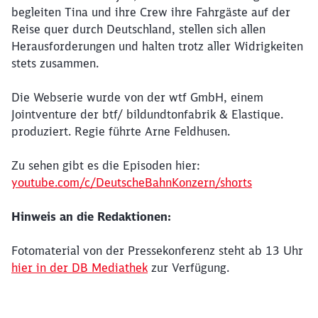
Schließen
begleiten Tina und ihre Crew ihre Fahrgäste auf der
Möchten Sie zu
weitergeleitet
Reise quer durch Deutschland, stellen sich allen
werden?
Herausforderungen und halten trotz aller Widrigkeiten
stets zusammen.
Abbrechen
Weiter
Die Webserie wurde von der wtf GmbH, einem
Jointventure der btf/ bildundtonfabrik & Elastique.
produziert. Regie führte Arne Feldhusen.
Zu sehen gibt es die Episoden hier:
youtube.com/c/DeutscheBahnKonzern/shorts
Hinweis an die Redaktionen:
Fotomaterial von der Pressekonferenz steht ab 13 Uhr
hier in der DB Mediathek
zur Verfügung.