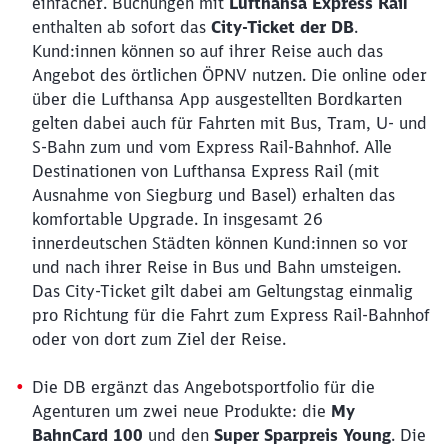
einfacher. Buchungen mit
Lufthansa Express Rail
enthalten ab sofort das
City-Ticket der DB
.
Kund:innen können so auf ihrer Reise auch das
Angebot des örtlichen ÖPNV nutzen. Die online oder
über die Lufthansa App ausgestellten Bordkarten
gelten dabei auch für Fahrten mit Bus, Tram, U- und
S-Bahn zum und vom Express Rail-Bahnhof. Alle
Destinationen von Lufthansa Express Rail (mit
Ausnahme von Siegburg und Basel) erhalten das
komfortable Upgrade. In insgesamt 26
innerdeutschen Städten können Kund:innen so vor
und nach ihrer Reise in Bus und Bahn umsteigen.
Das City-Ticket gilt dabei am Geltungstag einmalig
pro Richtung für die Fahrt zum Express Rail-Bahnhof
Schließen
Möchten Sie zu
weitergeleitet
oder von dort zum Ziel der Reise.
werden?
Die DB ergänzt das Angebotsportfolio für die
Agenturen um zwei neue Produkte: die
My
Abbrechen
Weiter
BahnCard 100
und den
Super Sparpreis Young
. Die