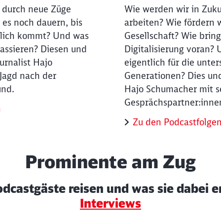
 durch neue Züge
Wie werden wir in Zuku
 es noch dauern, bis
arbeiten? Wie fördern w
tlich kommt? Und was
Gesellschaft? Wie bring
passieren? Diesen und
Digitalisierung voran?
urnalist Hajo
eigentlich für die unte
Jagd nach der
Generationen? Dies un
und.
Hajo Schumacher mit s
Gesprächspartner:inne
n
Zu den Podcastfolge
Prominente am Zug
dcastgäste reisen und was sie dabei e
Interviews