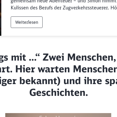
gemeinsam neue Abenteuer – und Simón nimmt u
Kulissen des Berufs der Zugverkehrssteuerer. Hört
Weiterlesen
s mit …“ Zwei Menschen, 
rt. Hier warten Mensche
iger bekannt) und ihre s
Geschichten.