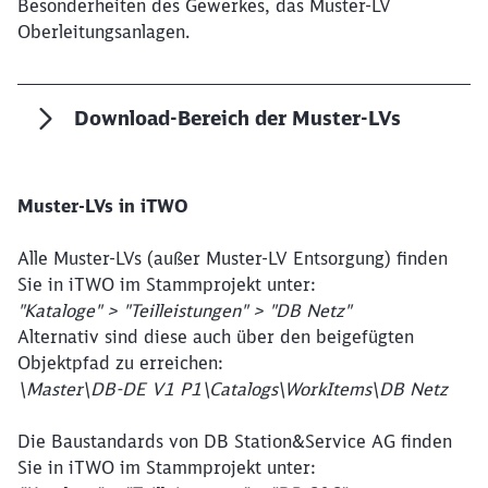
Besonderheiten des Gewerkes, das Muster-LV
Oberleitungsanlagen.
Download-Bereich der Muster-LVs
Muster-LVs in iTWO
Schließen
Möchten Sie zu
weitergeleitet
werden?
Alle Muster-LVs (außer Muster-LV Entsorgung) finden
Sie in iTWO im Stammprojekt unter:
"Kataloge" > "Teilleistungen" > "DB Netz"
Abbrechen
Weiter
Alternativ sind diese auch über den beigefügten
Objektpfad zu erreichen:
\Master\DB-DE V1 P1\Catalogs\WorkItems\DB Netz
Die Baustandards von DB Station&Service AG finden
Sie in iTWO im Stammprojekt unter: