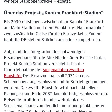
weitere Stabbogenbrücke – ersetzt.
Über das Projekt „Knoten Frankfurt-Stadion“
Bis 2030 entstehen zwischen dem Bahnhof Frankfurt
am Main Stadion und dem Frankfurter Hauptbahnhof
Schließen
zwei zusätzliche Gleise für den Fernverkehr. Zudem
Möchten Sie zu
weitergeleitet
baut die DB sieben Brücken aus oder komplett neu.
werden?
Aufgrund der Integration des notwendigen
Abbrechen
Weiter
Ersatzneubaus für die Alte Niederräder Brücke in das
Projekt Knoten Stadion verschiebt sich die
Inbetriebnahme der
so genannten zweiten
Baustufe:
Der Ersatzneubau soll 2031 an das
Schienennetz angeschlossen und in Betrieb genommen
werden. Die zweite Baustufe wird nach aktuellem
Planungsstand Ende 2032 komplett abgeschlossen sein.
Reisende profitieren bundesweit dank des
Streckenausbaus von deutlich mehr und pünktlicheren
Zügen. Die DB, der Bund und das Land Hessen