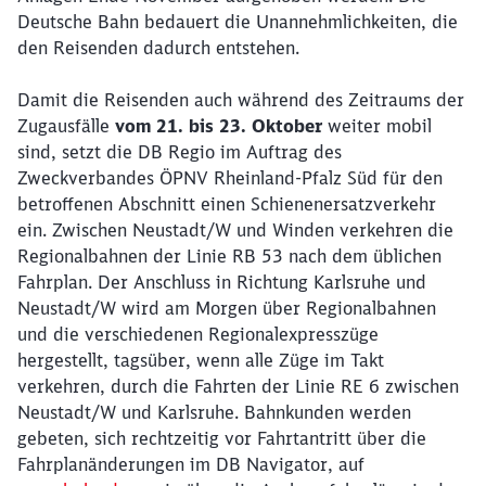
Deutsche Bahn bedauert die Unannehmlichkeiten, die
den Reisenden dadurch entstehen.
Schließen
Damit die Reisenden auch während des Zeitraums der
Möchten Sie zu
weitergeleitet
werden?
Zugausfälle
vom 21. bis 23. Oktober
weiter mobil
sind, setzt die DB Regio im Auftrag des
Zweckverbandes ÖPNV Rheinland-Pfalz Süd für den
Abbrechen
Weiter
betroffenen Abschnitt einen Schienenersatzverkehr
ein. Zwischen Neustadt/W und Winden verkehren die
Regionalbahnen der Linie RB 53 nach dem üblichen
Fahrplan. Der Anschluss in Richtung Karlsruhe und
Neustadt/W wird am Morgen über Regionalbahnen
und die verschiedenen Regionalexpresszüge
hergestellt, tagsüber, wenn alle Züge im Takt
verkehren, durch die Fahrten der Linie RE 6 zwischen
Neustadt/W und Karlsruhe. Bahnkunden werden
gebeten, sich rechtzeitig vor Fahrtantritt über die
Fahrplanänderungen im DB Navigator, auf