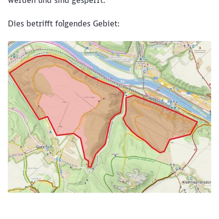
werden und sind gesperrt.
Dies betrifft folgendes Gebiet:
Schließen
Möchten Sie zu
weitergeleitet
werden?
Abbrechen
Weiter