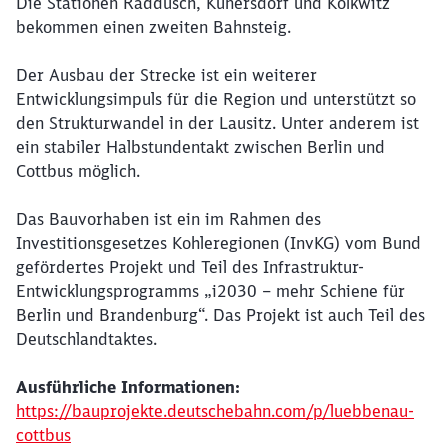
Die Stationen Raddusch, Kunersdorf und Kolkwitz
bekommen einen zweiten Bahnsteig.
Schließen
Der Ausbau der Strecke ist ein weiterer
Möchten Sie zu
weitergeleitet
werden?
Entwicklungsimpuls für die Region und unterstützt so
den Strukturwandel in der Lausitz. Unter anderem ist
ein stabiler Halbstundentakt zwischen Berlin und
Abbrechen
Weiter
Cottbus möglich.
Das Bauvorhaben ist ein im Rahmen des
Investitionsgesetzes Kohleregionen (InvKG) vom Bund
gefördertes Projekt und Teil des Infrastruktur-
Entwicklungsprogramms „i2030 – mehr Schiene für
Berlin und Brandenburg“. Das Projekt ist auch Teil des
Deutschlandtaktes.
Ausführliche Informationen:
https://bauprojekte.deutschebahn.com/p/luebbenau-
cottbus