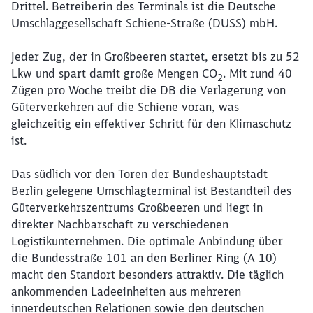
Drittel. Betreiberin des Terminals ist die Deutsche
Umschlaggesellschaft Schiene-Straße (DUSS) mbH.
Jeder Zug, der in Großbeeren startet, ersetzt bis zu 52
Lkw und spart damit große Mengen CO
. Mit rund 40
2
Zügen pro Woche treibt die DB die Verlagerung von
Güterverkehren auf die Schiene voran, was
gleichzeitig ein effektiver Schritt für den Klimaschutz
Schließen
ist.
Möchten Sie zu
weitergeleitet
werden?
Das südlich vor den Toren der Bundeshauptstadt
Berlin gelegene Umschlagterminal ist Bestandteil des
Abbrechen
Weiter
Güterverkehrszentrums Großbeeren und liegt in
direkter Nachbarschaft zu verschiedenen
Logistikunternehmen. Die optimale Anbindung über
die Bundesstraße 101 an den Berliner Ring (A 10)
macht den Standort besonders attraktiv. Die täglich
ankommenden Ladeeinheiten aus mehreren
innerdeutschen Relationen sowie den deutschen