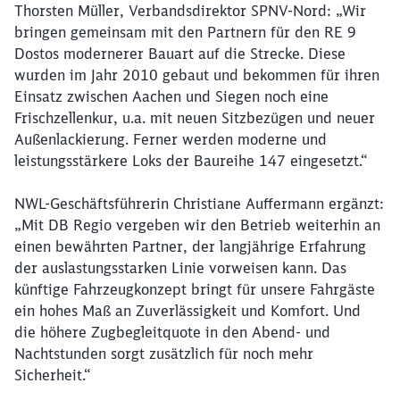
Thorsten Müller, Verbandsdirektor SPNV-Nord: „Wir
bringen gemeinsam mit den Partnern für den RE 9
Dostos modernerer Bauart auf die Strecke. Diese
wurden im Jahr 2010 gebaut und bekommen für ihren
Einsatz zwischen Aachen und Siegen noch eine
Frischzellenkur, u.a. mit neuen Sitzbezügen und neuer
Außenlackierung. Ferner werden moderne und
leistungsstärkere Loks der Baureihe 147 eingesetzt.“
NWL-Geschäftsführerin Christiane Auffermann ergänzt:
„Mit DB Regio vergeben wir den Betrieb weiterhin an
Schließen
einen bewährten Partner, der langjährige Erfahrung
Möchten Sie zu
weitergeleitet
der auslastungsstarken Linie vorweisen kann. Das
werden?
künftige Fahrzeugkonzept bringt für unsere Fahrgäste
ein hohes Maß an Zuverlässigkeit und Komfort. Und
Abbrechen
Weiter
die höhere Zugbegleitquote in den Abend- und
Nachtstunden sorgt zusätzlich für noch mehr
Sicherheit.“