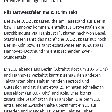
Direktverbindungen nach Köln.
Für Ostwestfalen mehr IC im Takt
Bei zwei ICE-Zugpaaren, die am Tagesrand aus Berlin
bzw. Hannover kommen, entfällt für Ostwestfalen die
Durchbindung via Frankfurt Flughafen nach/von Basel.
Schließen
Stattdessen fährt das nächtliche ICE-Zugpaar nur noch
Möchten Sie zu
weitergeleitet
werden?
Berlin–Köln bzw. es fährt ersatzweise ein IC-Zugpaar
Hannover–Dortmund im entsprechenden Zwei-
Stundentakt.
Abbrechen
Weiter
Ein ICE abends aus Berlin (Abfahrt dort um 19.46 Uhr)
und Hannover verkehrt künftig gemäß den anderen
Taktfahrten ohne Halt in Minden Herford und
Gütersloh und ist damit etwa 25 Minuten schneller in
Düsseldorf (an 0.07 Uhr) und Köln. Dies bringt
zusätzliche Stabilität in den Fahrplan. Die beim ICE
entfallenden Zwischen­halte übernimmt ein IC aus
Dresden und Magdeburg, der im Takt neu über