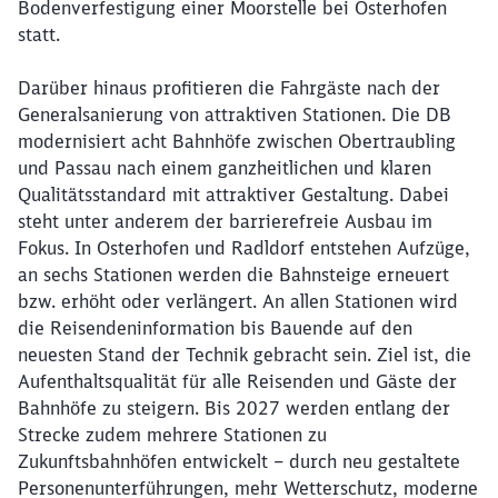
Möchten Sie zu
weitergeleitet
Bodenverfestigung einer Moorstelle bei Osterhofen
werden?
statt.
Abbrechen
Weiter
Darüber hinaus profitieren die Fahrgäste nach der
Generalsanierung von attraktiven Stationen. Die DB
modernisiert acht Bahnhöfe zwischen Obertraubling
und Passau nach einem ganzheitlichen und klaren
Qualitätsstandard mit attraktiver Gestaltung. Dabei
steht unter anderem der barrierefreie Ausbau im
Fokus. In Osterhofen und Radldorf entstehen Aufzüge,
an sechs Stationen werden die Bahnsteige erneuert
bzw. erhöht oder verlängert. An allen Stationen wird
die Reisendeninformation bis Bauende auf den
neuesten Stand der Technik gebracht sein. Ziel ist, die
Aufenthaltsqualität für alle Reisenden und Gäste der
Bahnhöfe zu steigern. Bis 2027 werden entlang der
Strecke zudem mehrere Stationen zu
Zukunftsbahnhöfen entwickelt – durch neu gestaltete
Personenunterführungen, mehr Wetterschutz, moderne