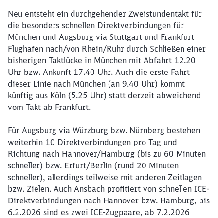
Neu entsteht ein durchgehender Zweistundentakt für
die besonders schnellen Direktverbindungen für
München und Augsburg via Stuttgart und Frankfurt
Flughafen nach/von Rhein/Ruhr durch Schließen einer
bisherigen Taktlücke in München mit Abfahrt 12.20
Uhr bzw. Ankunft 17.40 Uhr. Auch die erste Fahrt
Schließen
dieser Linie nach München (an 9.40 Uhr) kommt
Möchten Sie zu
weitergeleitet
künftig aus Köln (5.25 Uhr) statt derzeit abweichend
werden?
vom Takt ab Frankfurt.
Abbrechen
Weiter
Für Augsburg via Würzburg bzw. Nürnberg bestehen
weiterhin 10 Direktverbindungen pro Tag und
Richtung nach Hannover/Hamburg (bis zu 60 Minuten
schneller) bzw. Erfurt/Berlin (rund 20 Minuten
schneller), allerdings teilweise mit anderen Zeitlagen
bzw. Zielen. Auch Ansbach profitiert von schnellen ICE-
Direktverbindungen nach Hannover bzw. Hamburg, bis
6.2.2026 sind es zwei ICE-Zugpaare, ab 7.2.2026