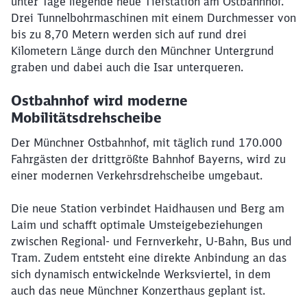
unter Tage liegende neue Tiefstation am Ostbahnhof.
Drei Tunnelbohrmaschinen mit einem Durchmesser von
bis zu 8,70 Metern werden sich auf rund drei
Kilometern Länge durch den Münchner Untergrund
graben und dabei auch die Isar unterqueren.
Ostbahnhof wird moderne
Mobilitätsdrehscheibe
Der Münchner Ostbahnhof, mit täglich rund 170.000
Fahrgästen der drittgrößte Bahnhof Bayerns, wird zu
Schließen
Möchten Sie zu
weitergeleitet
einer modernen Verkehrsdrehscheibe umgebaut.
werden?
Die neue Station verbindet Haidhausen und Berg am
Laim und schafft optimale Umsteigebeziehungen
Abbrechen
Weiter
zwischen Regional- und Fernverkehr, U-Bahn, Bus und
Tram. Zudem entsteht eine direkte Anbindung an das
sich dynamisch entwickelnde Werksviertel, in dem
auch das neue Münchner Konzerthaus geplant ist.