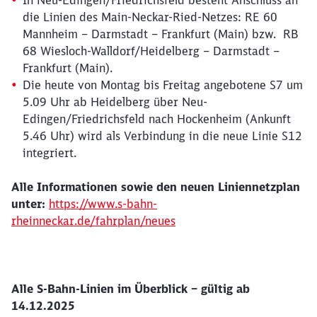
In Neu-Edingen/Friedrichsfeld besteht Anschluss an
die Linien des Main-Neckar-Ried-Netzes: RE 60
Mannheim – Darmstadt – Frankfurt (Main) bzw. RB
68 Wiesloch-Walldorf/Heidelberg – Darmstadt –
Frankfurt (Main).
Die heute von Montag bis Freitag angebotene S7 um
5.09 Uhr ab Heidelberg über Neu-
Edingen/Friedrichsfeld nach Hockenheim (Ankunft
5.46 Uhr) wird als Verbindung in die neue Linie S12
integriert.
Alle Informationen sowie den neuen Liniennetzplan
unter:
https://www.s-bahn-
Schließen
rheinneckar.de/fahrplan/neues
Möchten Sie zu
weitergeleitet
werden?
Abbrechen
Weiter
Alle S-Bahn-Linien im Überblick – gültig ab
14.12.2025