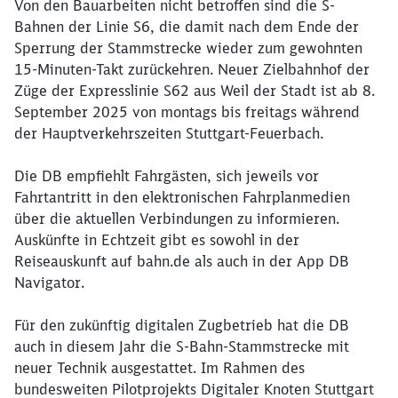
Von den Bauarbeiten nicht betroffen sind die S-
Bahnen der Linie S6, die damit nach dem Ende der
Sperrung der Stammstrecke wieder zum gewohnten
15-Minuten-Takt zurückehren. Neuer Zielbahnhof der
Züge der Expresslinie S62 aus Weil der Stadt ist ab 8.
September 2025 von montags bis freitags während
der Hauptverkehrszeiten Stuttgart-Feuerbach.
Die DB empfiehlt Fahrgästen, sich jeweils vor
Fahrtantritt in den elektronischen Fahrplanmedien
über die aktuellen Verbindungen zu informieren.
Auskünfte in Echtzeit gibt es sowohl in der
Reiseauskunft auf bahn.de als auch in der App DB
Navigator.
Für den zukünftig digitalen Zugbetrieb hat die DB
auch in diesem Jahr die S-Bahn-Stammstrecke mit
Schließen
neuer Technik ausgestattet. Im Rahmen des
Möchten Sie zu
weitergeleitet
werden?
bundesweiten Pilotprojekts Digitaler Knoten Stuttgart