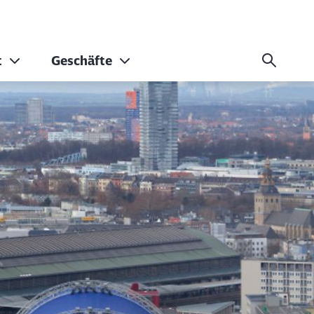
t
Geschäfte
istorisch bis moder