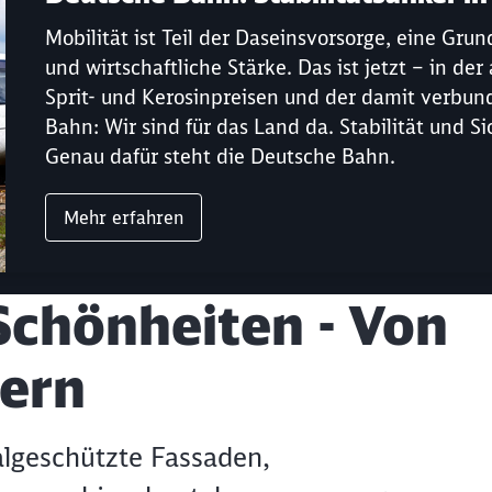
Mobilität ist Teil der Daseinsvorsorge, eine Gru
und wirtschaftliche Stärke. Das ist jetzt – in d
Sprit- und Kerosinpreisen und der damit verbun
Bahn: Wir sind für das Land da. Stabilität und S
Genau dafür steht die Deutsche Bahn.
Mehr erfahren
Schönheiten - Von
dern
Schl
lgeschützte Fassaden,
Möchten Sie zu
weitergeleitet werden?