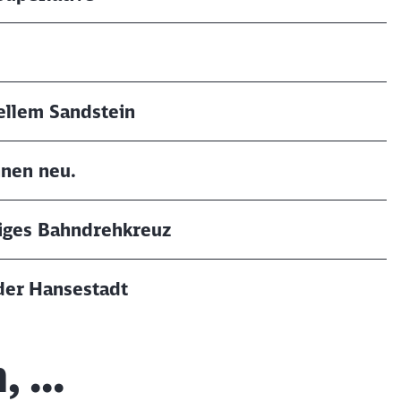
ellem Sandstein
nnen neu.
tiges Bahndrehkreuz
der Hansestadt
 ...