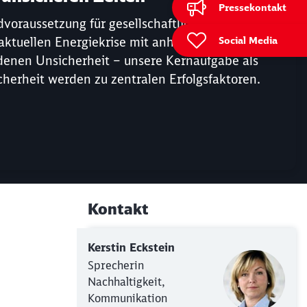
Pressekontakt
ndvoraussetzung für gesellschaftliche Teilhabe
Social Media
er aktuellen Energiekrise mit anhaltend hohen
denen Unsicherheit – unsere Kernaufgabe als
icherheit werden zu zentralen Erfolgsfaktoren.
Kontakt
Weiterführende Informati
Kerstin Eckstein
Sprecherin
Nachhaltigkeit,
Kommunikation