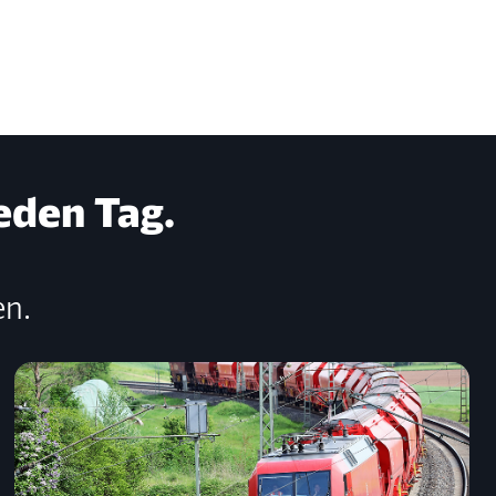
eden Tag.
en.