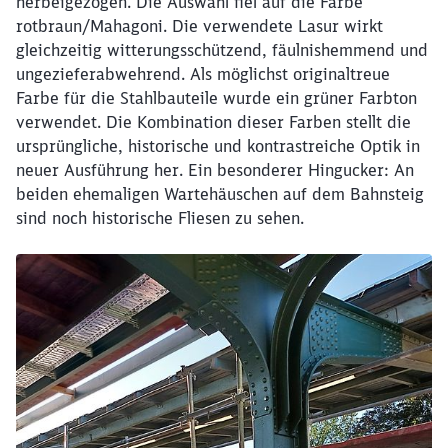
herbeigezogen. Die Auswahl fiel auf die Farbe
rotbraun/Mahagoni. Die verwendete Lasur wirkt
gleichzeitig witterungsschützend, fäulnishemmend und
ungezieferabwehrend. Als möglichst originaltreue
Farbe für die Stahlbauteile wurde ein grüner Farbton
verwendet. Die Kombination dieser Farben stellt die
ursprüngliche, historische und kontrastreiche Optik in
neuer Ausführung her. Ein besonderer Hingucker: An
beiden ehemaligen Wartehäuschen auf dem Bahnsteig
sind noch historische Fliesen zu sehen.
Schließen
Möchten Sie zu
weitergeleitet
werden?
Abbrechen
Weiter