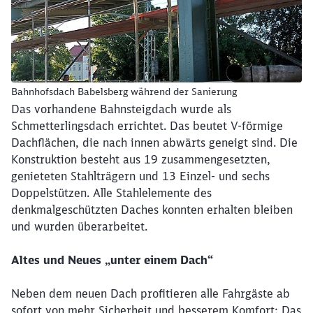
Bahnhof Babelsberg während der Sanierung
Bahnhofsdach Babelsberg während der Sanierung
Das vorhandene Bahnsteigdach wurde als
Schmetterlingsdach errichtet. Das beutet V-förmige
Dachflächen, die nach innen abwärts geneigt sind. Die
Konstruktion besteht aus 19 zusammengesetzten,
genieteten Stahlträgern und 13 Einzel- und sechs
Doppelstützen. Alle Stahlelemente des
denkmalgeschützten Daches konnten erhalten bleiben
und wurden überarbeitet.
Altes und Neues „unter einem Dach“
Neben dem neuen Dach profitieren alle Fahrgäste ab
sofort von mehr Sicherheit und besserem Komfort: Das