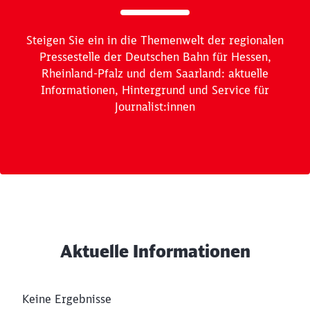
Troisdorf – Wiesbaden
Bauteams realisieren ab Freitag umfangreiches
Bauprogramm an Strecke und Bahnhöfen • DB setzt
auf Erfahrungen der bisherigen Korridorsanierungen
• Umleitungs- und Ersatzverkehrskonzept für Züge
im Nah-, Fern- und Güterverkehr
Ende des Sliders
Aktuelle Informationen
Keine Ergebnisse