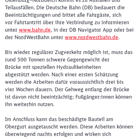
Oldenburg–Norddeich kommt es zu Ausfällen und
Teilausfällen. Die Deutsche Bahn (DB) bedauert die
Beeinträchtigungen und bittet alle Fahrgäste, sich
vor Fahrtantritt über ihre Verbindung zu informieren
unter
www.bahn.de
, in der DB Navigator App oder bei
der NordWestBahn unter
www.nordwestbahn.de
.
Bis wieder regulärer Zugverkehr möglich ist, muss das
rund 500 Tonnen schwere Gegengewicht der
Brücke mit speziellen Hydraulikeinheiten
abgestützt werden. Nach einer ersten Schätzung
werden die Arbeiten dafür voraussichtlich drei bis
vier Wochen dauern. Der Gehweg entlang der Brücke
ist davon nicht beeinträchtig; Fußgänger:innen können
ihn weiterhin nutzen.
Schließen
Möchten Sie zu
weitergeleitet
Im Anschluss kann das beschädigte Bauteil am
werden?
Obergurt ausgetauscht werden. Diese Arbeiten können
überwiegend nachts erfolgen und wirken sich
Abbrechen
Weiter