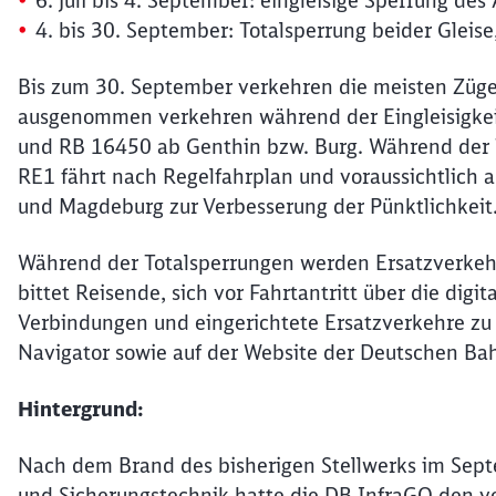
6. Juli bis 4. September: eingleisige Sperrung des
4. bis 30. September: Totalsperrung beider Gleis
Bis zum 30. September verkehren die meisten Züge 
ausgenommen verkehren während der Eingleisigkei
und RB 16450 ab Genthin bzw. Burg. Während der T
RE1 fährt nach Regelfahrplan und voraussichtlich a
und Magdeburg zur Verbesserung der Pünktlichkeit
Während der Totalsperrungen werden Ersatzverkehr
bittet Reisende, sich vor Fahrtantritt über die dig
Verbindungen und eingerichtete Ersatzverkehre zu 
Navigator sowie auf der Website der Deutschen Bah
Hintergrund:
Nach dem Brand des bisherigen Stellwerks im Sept
und Sicherungstechnik hatte die DB InfraGO den 