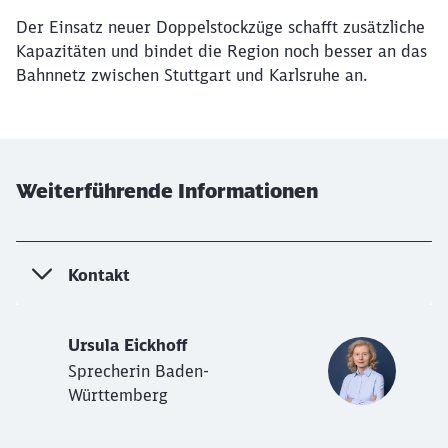
Schließen
Der Einsatz neuer Doppelstockzüge schafft zusätzliche
Möchten Sie zu
weitergeleitet
Kapazitäten und bindet die Region noch besser an das
werden?
Bahnnetz zwischen Stuttgart und Karlsruhe an.
Abbrechen
Weiter
Weiterführende Informationen
Kontakt
Ursula Eickhoff
Sprecherin Baden-
Württemberg