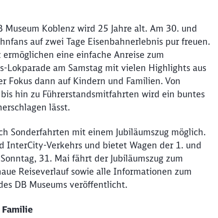
B Museum Koblenz wird 25 Jahre alt. Am 30. und
Schl
Möchten Sie zu
weitergeleitet werden?
hnfans auf zwei Tage Eisenbahnerlebnis pur freuen.
ermöglichen eine einfache Anreise zum
gs-Lokparade am Samstag mit vielen Highlights aus
Abbrechen
Weiter
r Fokus dann auf Kindern und Familien. Von
bis hin zu Führerstandsmitfahrten wird ein buntes
erschlagen lässt.
ch Sonderfahrten mit einem Jubiläumszug möglich.
d InterCity-Verkehrs und bietet Wagen der 1. und
 Sonntag, 31. Mai fährt der Jubiläumszug zum
aue Reiseverlauf sowie alle Informationen zum
 des DB Museums veröffentlicht.
 Familie