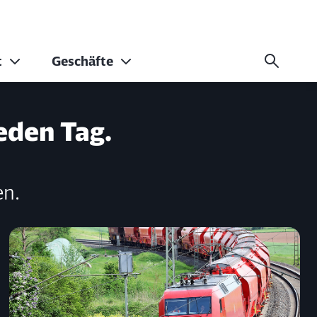
t
Geschäfte
eden Tag.
en.