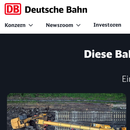
Investoren
Konzern
Newsroom
No Page Title
Diese Ba
Ei